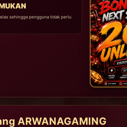
EMUKAN
g jelas sehingga pengguna tidak perlu
tang ARWANAGAMING