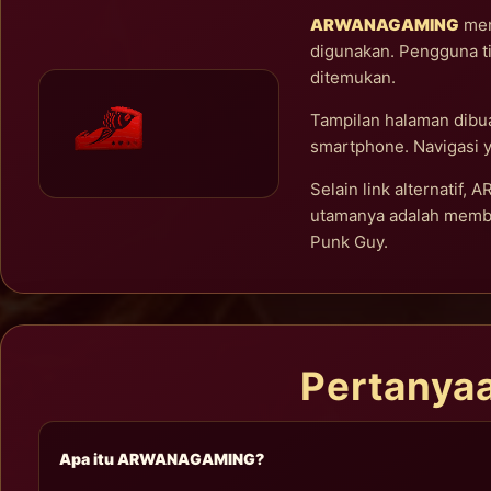
ARWANAGAMING
men
digunakan. Pengguna ti
ditemukan.
Tampilan halaman dibu
smartphone. Navigasi 
Selain link alternatif
utamanya adalah membe
Punk Guy.
Pertanyaa
Apa itu ARWANAGAMING?