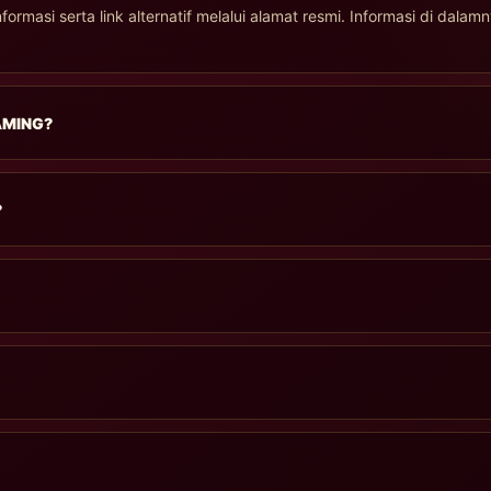
i serta link alternatif melalui alamat resmi. Informasi di dalamn
GAMING?
?