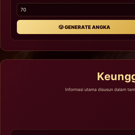
🎲 GENERATE ANGKA
Keung
Informasi utama disusun dalam tam