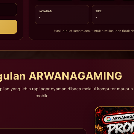
PASARAN
TIPE
-
-
Hasil dibuat secara acak untuk simulasi dan tidak d
gulan ARWANAGAMING
pilan yang lebih rapi agar nyaman dibaca melalui komputer maupun
mobile.